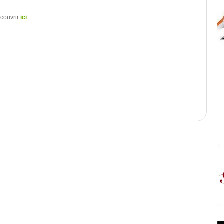
écouvrir
ici
.