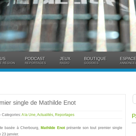
US
PODCAST
JEUX
BOUTIQUE
ESPACE
E RÉGION
REPORTAGES
RADIO
GOODIES
ANNONCE
mier single de Mathilde Enot
- Categories:
A la Une
,
Actualités
,
Reportages
P
prète basée à Cherbourg,
Mathilde Enot
présente son tout premier single
e 23 janvier.