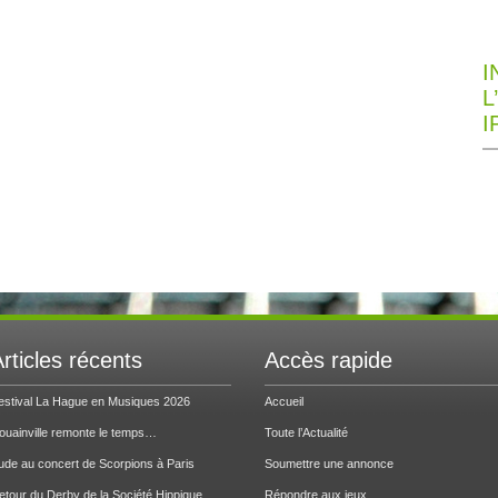
I
L
I
rticles récents
Accès rapide
estival La Hague en Musiques 2026
Accueil
ouainville remonte le temps…
Toute l’Actualité
ude au concert de Scorpions à Paris
Soumettre une annonce
etour du Derby de la Société Hippique
Répondre aux jeux