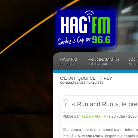
Panneau de gestion des cookies
HAG’ FM
PROGRAMMES
ACT
LA RADIO
NOS ÉMISSIONS
VOTR
C’ÉTAIT QUOI CE TITRE?
CONSULTEZ LES PLAYLISTS
« Run and Run », le pre
Publié par
Radio HAG' FM
le 26 - Jan - 2026
Chanteuse, autrice, compositrice et inter
intitulé
« Run and Run »
, disponible depuis l