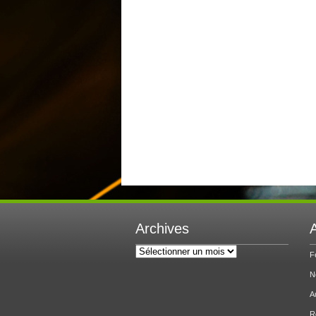
Archives
A
Archives
F
N
A
R