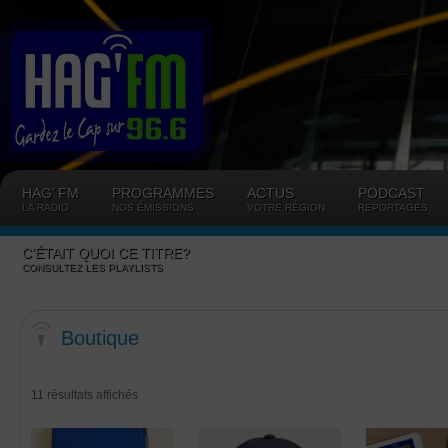
Panneau de gestion des cookies
HAG’ FM
PROGRAMMES
ACTUS
PODCAST
LA RADIO
NOS ÉMISSIONS
VOTRE RÉGION
REPORTAGES
C’ÉTAIT QUOI CE TITRE?
CONSULTEZ LES PLAYLISTS
Boutique
11 résultats affichés