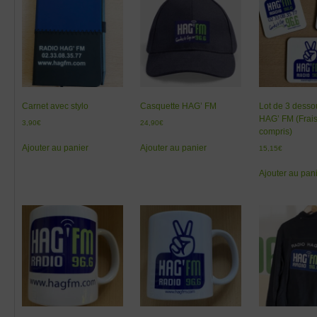
Carnet avec stylo
Casquette HAG’ FM
Lot de 3 desso
HAG’ FM (Frais
3,90
€
24,90
€
compris)
Ajouter au panier
Ajouter au panier
15,15
€
Ajouter au pan