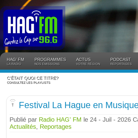
Panneau de gestion des cookies
HAG’ FM
PROGRAMMES
ACTUS
PODCAST
LA RADIO
NOS ÉMISSIONS
VOTRE RÉGION
REPORTAGES
C’ÉTAIT QUOI CE TITRE?
CONSULTEZ LES PLAYLISTS
Festival La Hague en Musiqu
Publié par
Radio HAG' FM
le 24 - Juil - 2026
C
Actualités
,
Reportages