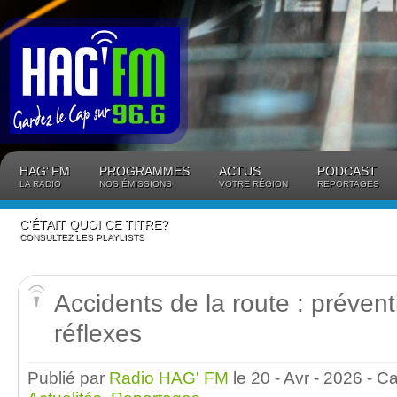
Panneau de gestion des cookies
HAG’ FM
PROGRAMMES
ACTUS
PODCAST
LA RADIO
NOS ÉMISSIONS
VOTRE RÉGION
REPORTAGES
C’ÉTAIT QUOI CE TITRE?
CONSULTEZ LES PLAYLISTS
Accidents de la route : préven
réflexes
Publié par
Radio HAG' FM
le 20 - Avr - 2026
- C