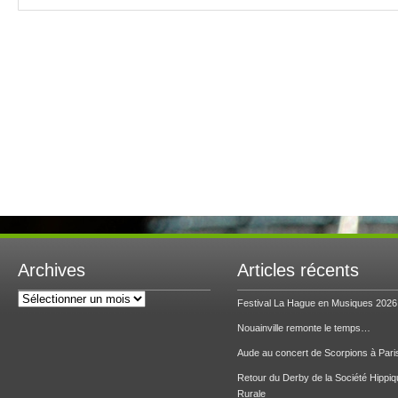
Archives
Articles récents
Archives
Festival La Hague en Musiques 2026
Nouainville remonte le temps…
Aude au concert de Scorpions à Pari
Retour du Derby de la Société Hippiq
Rurale