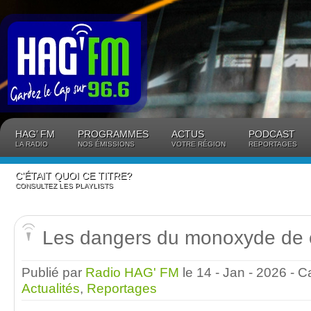
Panneau de gestion des cookies
HAG’ FM
PROGRAMMES
ACTUS
PODCAST
LA RADIO
NOS ÉMISSIONS
VOTRE RÉGION
REPORTAGES
C’ÉTAIT QUOI CE TITRE?
CONSULTEZ LES PLAYLISTS
Les dangers du monoxyde de 
Publié par
Radio HAG' FM
le 14 - Jan - 2026
- C
Actualités
,
Reportages