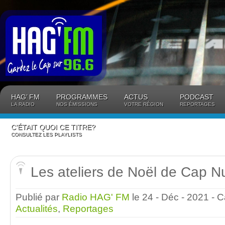
Panneau de gestion des cookies
HAG’ FM
PROGRAMMES
ACTUS
PODCAST
LA RADIO
NOS ÉMISSIONS
VOTRE RÉGION
REPORTAGES
C’ÉTAIT QUOI CE TITRE?
CONSULTEZ LES PLAYLISTS
Les ateliers de Noël de Cap 
Publié par
Radio HAG' FM
le 24 - Déc - 2021
- C
Actualités
,
Reportages