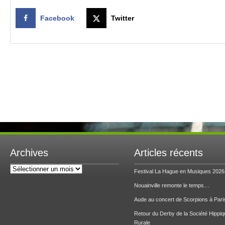
Facebook
Twitter
Archives
Articles récents
Archives
Festival La Hague en Musiques 2026
Nouainville remonte le temps…
Aude au concert de Scorpions à Pari
Retour du Derby de la Société Hippiq
Rurale