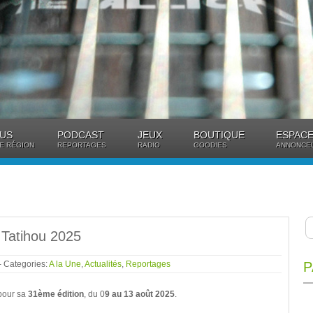
US
PODCAST
JEUX
BOUTIQUE
ESPACE
E RÉGION
REPORTAGES
RADIO
GOODIES
ANNONCE
 Tatihou 2025
- Categories:
A la Une
,
Actualités
,
Reportages
P
pour sa
31ème édition
, du 0
9 au 13 août 2025
.