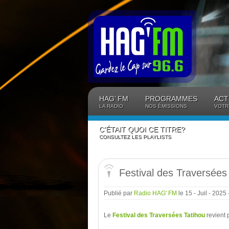
Panneau de gestion des cookies
HAG’ FM
PROGRAMMES
ACT
LA RADIO
NOS ÉMISSIONS
VOTR
C’ÉTAIT QUOI CE TITRE?
CONSULTEZ LES PLAYLISTS
Festival des Traversées
Publié par
Radio HAG' FM
le 15 - Juil - 2025
Le
Festival des Traversées Tatihou
revient 