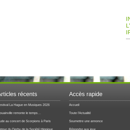
I
L
I
rticles récents
Accès rapide
estival La Hague en Musiques 2026
Accueil
ouainville remonte le temps…
Toute l’Actualité
ude au concert de Scorpions à Paris
Soumettre une annonce
etour du Derby de la Société Hippique
Répondre aux jeux