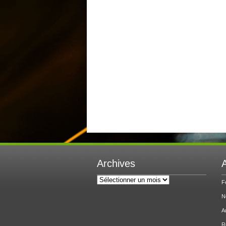
Archives
A
Archives
F
N
A
R