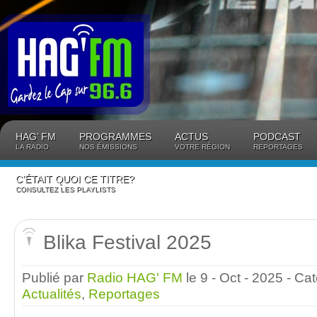
Panneau de gestion des cookies
HAG’ FM
PROGRAMMES
ACTUS
PODCAST
LA RADIO
NOS ÉMISSIONS
VOTRE RÉGION
REPORTAGES
C’ÉTAIT QUOI CE TITRE?
CONSULTEZ LES PLAYLISTS
Blika Festival 2025
Publié par
Radio HAG' FM
le 9 - Oct - 2025
- Ca
Actualités
,
Reportages