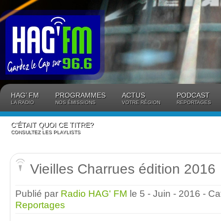
Panneau de gestion des cookies
HAG’ FM
PROGRAMMES
ACTUS
PODCAST
LA RADIO
NOS ÉMISSIONS
VOTRE RÉGION
REPORTAGES
C’ÉTAIT QUOI CE TITRE?
CONSULTEZ LES PLAYLISTS
Vieilles Charrues édition 2016
Publié par
Radio HAG' FM
le 5 - Juin - 2016
- Ca
Reportages