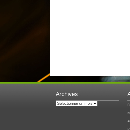
Archives
A
Archives
F
N
A
R