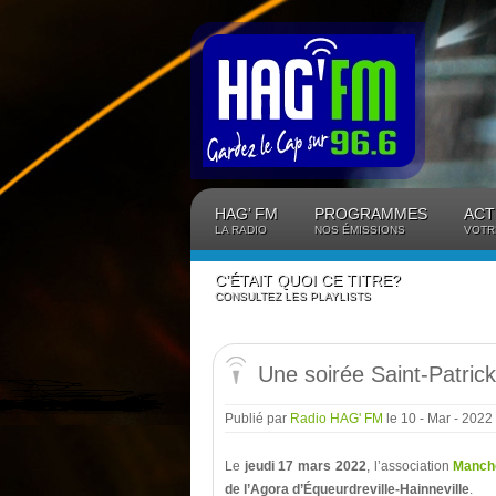
Panneau de gestion des cookies
HAG’ FM
PROGRAMMES
ACT
LA RADIO
NOS ÉMISSIONS
VOTR
C’ÉTAIT QUOI CE TITRE?
CONSULTEZ LES PLAYLISTS
Une soirée Saint-Patrick
Publié par
Radio HAG' FM
le 10 - Mar - 2022
Le
jeudi 17 mars 2022
, l’association
Manche
de l’Agora d’Équeurdreville-Hainneville
.