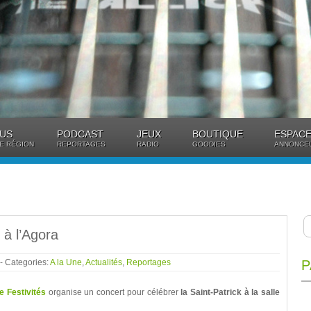
US
PODCAST
JEUX
BOUTIQUE
ESPACE
E RÉGION
REPORTAGES
RADIO
GOODIES
ANNONCE
 à l’Agora
- Categories:
A la Une
,
Actualités
,
Reportages
P
 Festivités
organise un concert pour célébrer
la Saint-Patrick à la salle