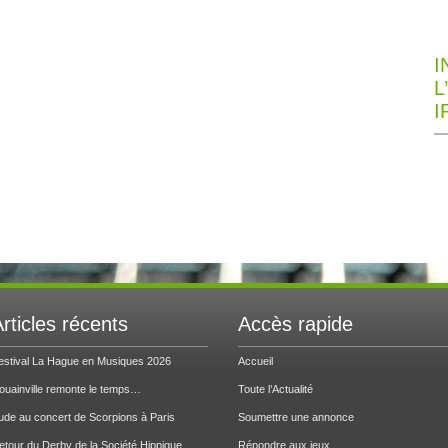
I
L
I
rticles récents
Accès rapide
estival La Hague en Musiques 2026
Accueil
ouainville remonte le temps…
Toute l’Actualité
ude au concert de Scorpions à Paris
Soumettre une annonce
etour du Derby de la Société Hippique
Répondre aux jeux