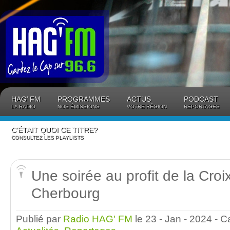
Panneau de gestion des cookies
HAG’ FM
PROGRAMMES
ACTUS
PODCAST
LA RADIO
NOS ÉMISSIONS
VOTRE RÉGION
REPORTAGES
C’ÉTAIT QUOI CE TITRE?
CONSULTEZ LES PLAYLISTS
Une soirée au profit de la Cro
Cherbourg
Publié par
Radio HAG' FM
le 23 - Jan - 2024
- C