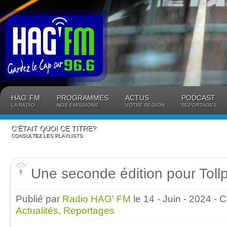
Panneau de gestion des cookies
HAG’ FM
PROGRAMMES
ACTUS
PODCAST
LA RADIO
NOS ÉMISSIONS
VOTRE RÉGION
REPORTAGES
C’ÉTAIT QUOI CE TITRE?
CONSULTEZ LES PLAYLISTS
Une seconde édition pour Toll
Publié par
Radio HAG' FM
le 14 - Juin - 2024
- 
Actualités
,
Reportages