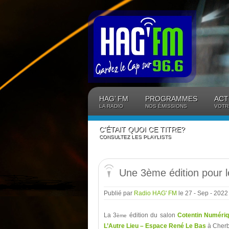
Panneau de gestion des cookies
HAG’ FM
PROGRAMMES
ACT
LA RADIO
NOS ÉMISSIONS
VOTR
C’ÉTAIT QUOI CE TITRE?
CONSULTEZ LES PLAYLISTS
Une 3ème édition pour 
Publié par
Radio HAG' FM
le 27 - Sep - 202
La 3
édition du salon
Cotentin Numér
ème
L’Autre Lieu – Espace René Le Bas
à Cherb