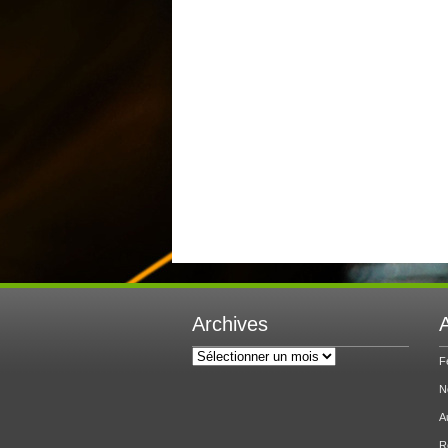
Archives
A
Archives
F
N
A
R