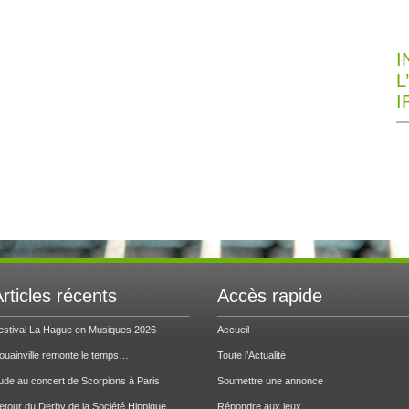
I
L
I
rticles récents
Accès rapide
estival La Hague en Musiques 2026
Accueil
ouainville remonte le temps…
Toute l’Actualité
ude au concert de Scorpions à Paris
Soumettre une annonce
etour du Derby de la Société Hippique
Répondre aux jeux