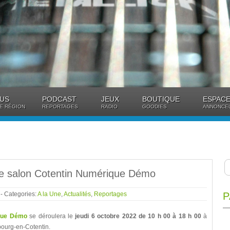
US
PODCAST
JEUX
BOUTIQUE
ESPACE
E RÉGION
REPORTAGES
RADIO
GOODIES
ANNONCE
le salon Cotentin Numérique Démo
2
- Categories:
A la Une
,
Actualités
,
Reportages
P
ique Démo
se déroulera le
jeudi 6 octobre 2022 de 10 h 00 à 18 h
00
à
ourg-en-Cotentin.