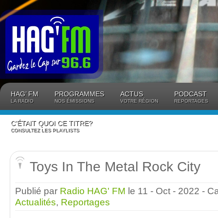
Panneau de gestion des cookies
HAG’ FM
PROGRAMMES
ACTUS
PODCAST
LA RADIO
NOS ÉMISSIONS
VOTRE RÉGION
REPORTAGES
C’ÉTAIT QUOI CE TITRE?
CONSULTEZ LES PLAYLISTS
Toys In The Metal Rock City
Publié par
Radio HAG' FM
le 11 - Oct - 2022
- C
Actualités
,
Reportages