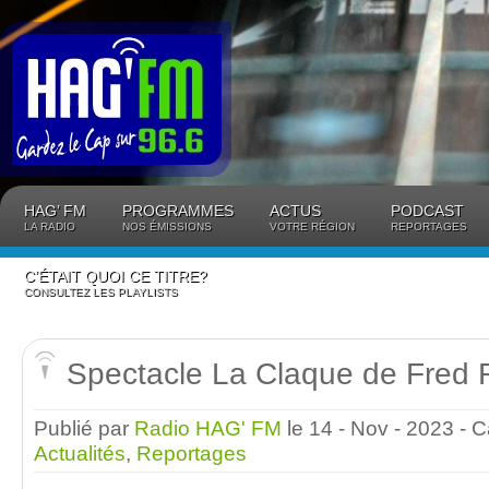
Panneau de gestion des cookies
HAG’ FM
PROGRAMMES
ACTUS
PODCAST
LA RADIO
NOS ÉMISSIONS
VOTRE RÉGION
REPORTAGES
C’ÉTAIT QUOI CE TITRE?
CONSULTEZ LES PLAYLISTS
Spectacle La Claque de Fred 
Publié par
Radio HAG' FM
le 14 - Nov - 2023
- C
Actualités
,
Reportages