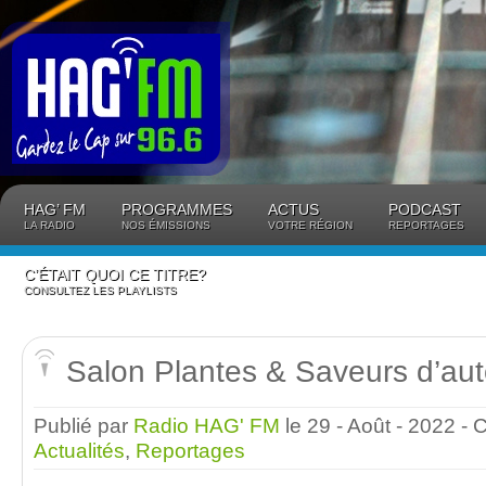
Panneau de gestion des cookies
HAG’ FM
PROGRAMMES
ACTUS
PODCAST
LA RADIO
NOS ÉMISSIONS
VOTRE RÉGION
REPORTAGES
C’ÉTAIT QUOI CE TITRE?
CONSULTEZ LES PLAYLISTS
Salon Plantes & Saveurs d’au
Publié par
Radio HAG' FM
le 29 - Août - 2022
- 
Actualités
,
Reportages