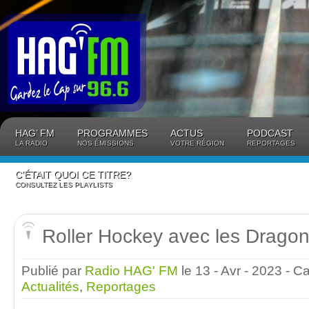
Panneau de gestion des cookies
HAG’ FM
PROGRAMMES
ACTUS
PODCAST
LA RADIO
NOS ÉMISSIONS
VOTRE RÉGION
REPORTAGES
C’ÉTAIT QUOI CE TITRE?
CONSULTEZ LES PLAYLISTS
Roller Hockey avec les Dragon
Publié par
Radio HAG' FM
le 13 - Avr - 2023
- C
Actualités
,
Reportages