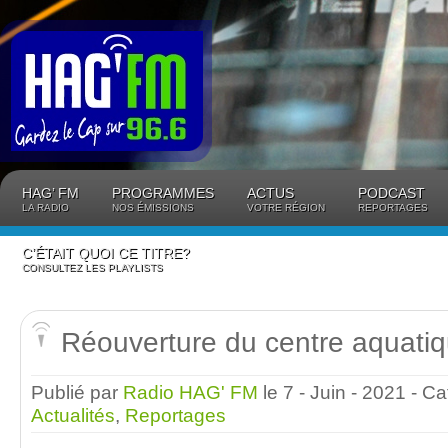
Panneau de gestion des cookies
HAG’ FM
PROGRAMMES
ACTUS
PODCAST
LA RADIO
NOS ÉMISSIONS
VOTRE RÉGION
REPORTAGES
C’ÉTAIT QUOI CE TITRE?
CONSULTEZ LES PLAYLISTS
Réouverture du centre aquatiq
Publié par
Radio HAG' FM
le 7 - Juin - 2021
- Ca
Actualités
,
Reportages