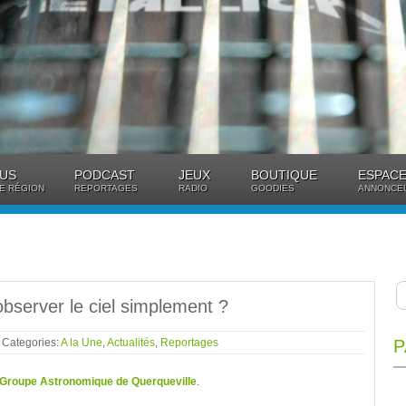
US
PODCAST
JEUX
BOUTIQUE
ESPACE
E RÉGION
REPORTAGES
RADIO
GOODIES
ANNONCE
server le ciel simplement ?
- Categories:
A la Une
,
Actualités
,
Reportages
P
Groupe Astronomique de Querqueville
.