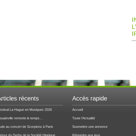
I
L
I
rticles récents
Accès rapide
estival La Hague en Musiques 2026
Accueil
ouainville remonte le temps…
Toute l’Actualité
ude au concert de Scorpions à Paris
Soumettre une annonce
etour du Derby de la Société Hippique
Répondre aux jeux