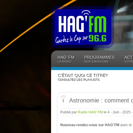
Panneau de gestion des cookies
HAG’ FM
PROGRAMMES
ACT
LA RADIO
NOS ÉMISSIONS
VOTR
C’ÉTAIT QUOI CE TITRE?
CONSULTEZ LES PLAYLISTS
Astronomie : comment ob
Publié par
Radio HAG' FM
le 4 - Juin - 2025
Nouveau rendez-vous sur HAG’ FM
avec le