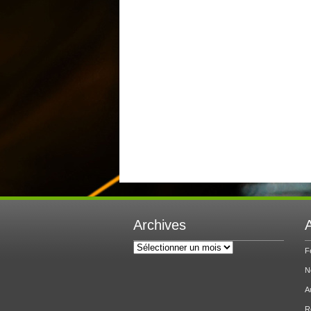
Archives
A
Archives
F
N
A
R