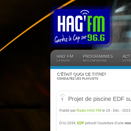
Panneau de gestion des cookies
HAG’ FM
PROGRAMMES
ACT
LA RADIO
NOS ÉMISSIONS
VOTR
C’ÉTAIT QUOI CE TITRE?
CONSULTEZ LES PLAYLISTS
Projet de piscine EDF 
Publié par
Radio HAG' FM
le 19 - Déc - 202
D’ici 2034,
EDF
prévoit l’ouverture d’une
nou