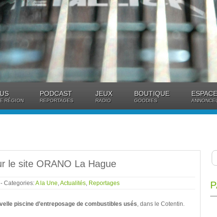
US
PODCAST
JEUX
BOUTIQUE
ESPACE
E RÉGION
REPORTAGES
RADIO
GOODIES
ANNONCE
sur le site ORANO La Hague
3
- Categories:
A la Une
,
Actualités
,
Reportages
P
velle piscine d’entreposage de combustibles usés
, dans le Cotentin.