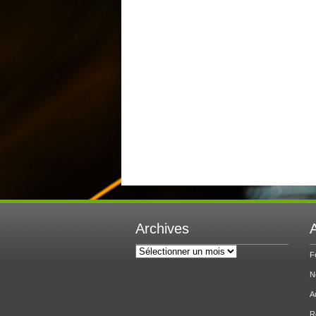
Archives
A
Archives
F
N
A
R