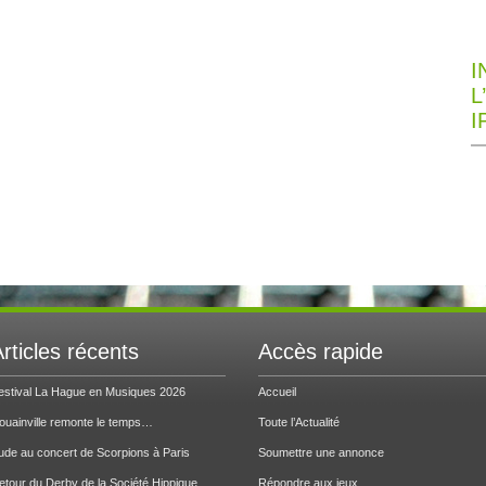
I
L
I
rticles récents
Accès rapide
estival La Hague en Musiques 2026
Accueil
ouainville remonte le temps…
Toute l’Actualité
ude au concert de Scorpions à Paris
Soumettre une annonce
etour du Derby de la Société Hippique
Répondre aux jeux