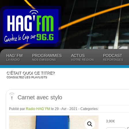
Panneau de gestion des cookies
HAG’ FM
PROGRAMMES
ACTUS
PODCAST
LA RADIO
NOS ÉMISSIONS
VOTRE RÉGION
REPORTAGES
C’ÉTAIT QUOI CE TITRE?
CONSULTEZ LES PLAYLISTS
Carnet avec stylo
Publié par
Radio HAG' FM
le 29 - Avr - 2021
- Categories:
3,90
€