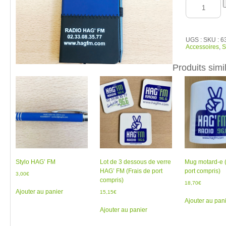
quantité
de
Carnet
avec
stylo
UGS :
SKU : 
Accessoires
,
S
Produits simi
Stylo HAG’ FM
Lot de 3 dessous de verre
Mug motard-e (
HAG’ FM (Frais de port
port compris)
3,00
€
compris)
18,70
€
Ajouter au panier
15,15
€
Ajouter au pan
Ajouter au panier