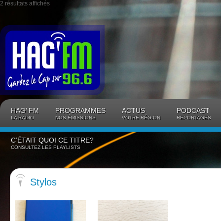
2 résultats affichés
Panneau de gestion des cookies
HAG’ FM
PROGRAMMES
ACTUS
PODCAST
LA RADIO
NOS ÉMISSIONS
VOTRE RÉGION
REPORTAGES
C’ÉTAIT QUOI CE TITRE?
CONSULTEZ LES PLAYLISTS
Stylos