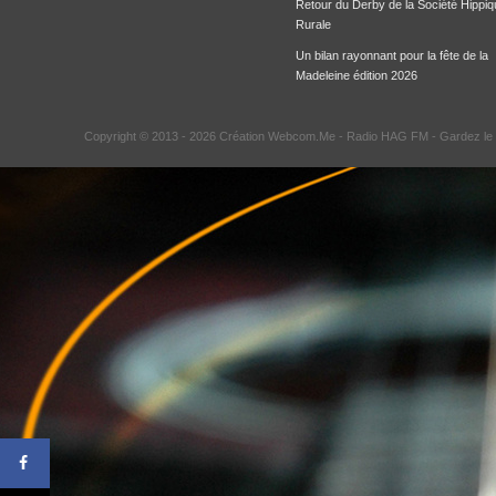
Retour du Derby de la Société Hippiq
Rurale
Un bilan rayonnant pour la fête de la
Madeleine édition 2026
Copyright © 2013 - 2026 Création Webcom.Me -
Radio HAG FM
- Gardez le