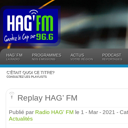
Panneau de gestion des cookies
HAG’ FM
PROGRAMMES
ACTUS
PODCAST
LA RADIO
NOS ÉMISSIONS
VOTRE RÉGION
REPORTAGES
C’ÉTAIT QUOI CE TITRE?
CONSULTEZ LES PLAYLISTS
Replay HAG’ FM
Publié par
Radio HAG' FM
le 1 - Mar - 2021
- Ca
Actualités