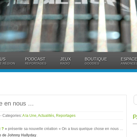
US
PODCAST
JEUX
BOUTIQUE
ESPACE
E RÉGION
REPORTAGES
RADIO
GOODIES
ANNONCE
se en nous …
2
- Categories:
A la Une
,
Actualités
,
Reportages
P
z ?
»
présente sa nouvelle création « On a tous quelque chose en nous …
re de Johnny Hallyday
.