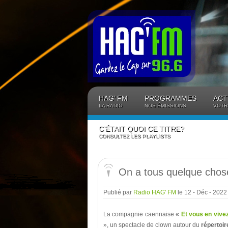
Panneau de gestion des cookies
HAG’ FM
PROGRAMMES
ACT
LA RADIO
NOS ÉMISSIONS
VOTR
C’ÉTAIT QUOI CE TITRE?
CONSULTEZ LES PLAYLISTS
On a tous quelque cho
Publié par
Radio HAG' FM
le 12 - Déc - 202
La compagnie caennaise
«
Et vous en vive
», un spectacle de clown autour du
répertoi