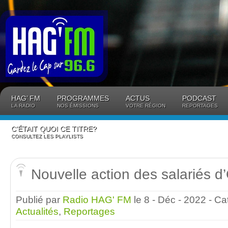
Panneau de gestion des cookies
HAG’ FM
PROGRAMMES
ACTUS
PODCAST
LA RADIO
NOS ÉMISSIONS
VOTRE RÉGION
REPORTAGES
C’ÉTAIT QUOI CE TITRE?
CONSULTEZ LES PLAYLISTS
Nouvelle action des salariés
Publié par
Radio HAG' FM
le 8 - Déc - 2022
- Ca
Actualités
,
Reportages