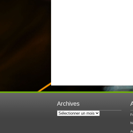
Archives
A
Archives
F
N
A