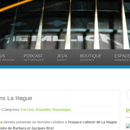
US
PODCAST
JEUX
BOUTIQUE
ESPACE
E RÉGION
REPORTAGES
RADIO
GOODIES
ANNONCE
ans La Hague
- Categories:
A la Une
,
Actualités
,
Reportages
P
sa
viendra présenter sa dernière création à
l’espace culturel de La Hague
toire de Barbara et Jacques Brel
.