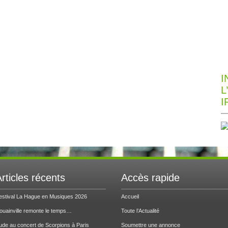
I
L
I
rticles récents
Accès rapide
estival La Hague en Musiques 2026
Accueil
ouainville remonte le temps…
Toute l’Actualité
ude au concert de Scorpions à Paris
Soumettre une annonce