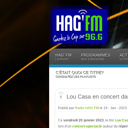
Panneau de gestion des cookies
HAG’ FM
PROGRAMMES
ACT
LA RADIO
NOS ÉMISSIONS
VOTR
C’ÉTAIT QUOI CE TITRE?
CONSULTEZ LES PLAYLISTS
Lou Casa en concert d
Publié par
Radio HAG' FM
le 19 - Jan - 2023
Ce
vendredi 20 janvier 2023
, le trio
Lou Ca
lors d’un
concert-spectacle
autour du
réper