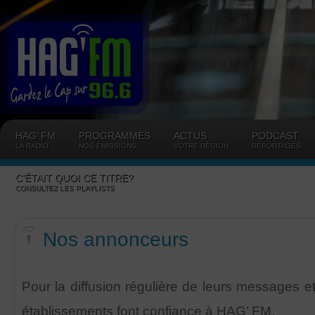
Panneau de gestion des cookies
HAG’ FM
PROGRAMMES
ACTUS
PODCAST
LA RADIO
NOS ÉMISSIONS
VOTRE RÉGION
REPORTAGES
C’ÉTAIT QUOI CE TITRE?
CONSULTEZ LES PLAYLISTS
Nos annonceurs
Pour la diffusion régulière de leurs messages et
établissements font confiance à HAG’ FM.