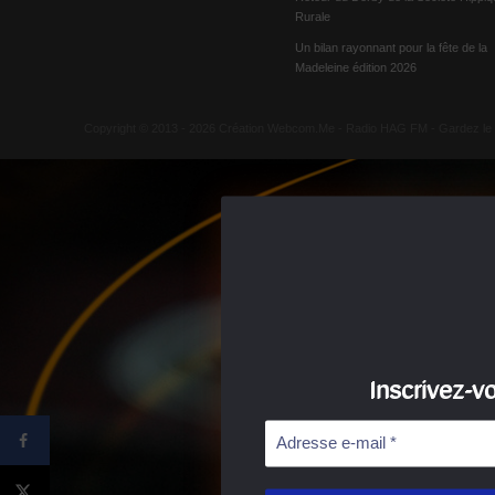
Rurale
Un bilan rayonnant pour la fête de la
Madeleine édition 2026
Copyright © 2013 - 2026 Création Webcom.Me -
Radio HAG FM
- Gardez le
Inscrivez-v