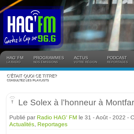
Panneau de gestion des cookies
HAG’ FM
PROGRAMMES
ACTUS
PODCAST
LA RADIO
NOS ÉMISSIONS
VOTRE RÉGION
REPORTAGES
C’ÉTAIT QUOI CE TITRE?
CONSULTEZ LES PLAYLISTS
Le Solex à l’honneur à Montfarv
Publié par
Radio HAG' FM
le 31 - Août - 2022
- 
Actualités
,
Reportages