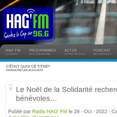
Panneau de gestion des cookies
HAG’ FM
PROGRAMMES
ACTUS
PODCAST
LA RADIO
NOS ÉMISSIONS
VOTRE RÉGION
REPORTAGES
C’ÉTAIT QUOI CE TITRE?
CONSULTEZ LES PLAYLISTS
Le Noël de la Solidarité reche
bénévoles…
Publié par
Radio HAG' FM
le 28 - Oct - 2022
- C