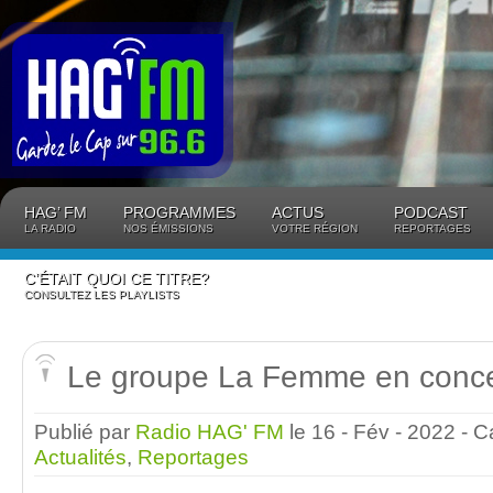
Panneau de gestion des cookies
HAG’ FM
PROGRAMMES
ACTUS
PODCAST
LA RADIO
NOS ÉMISSIONS
VOTRE RÉGION
REPORTAGES
C’ÉTAIT QUOI CE TITRE?
CONSULTEZ LES PLAYLISTS
Le groupe La Femme en concer
Publié par
Radio HAG' FM
le 16 - Fév - 2022
- C
Actualités
,
Reportages