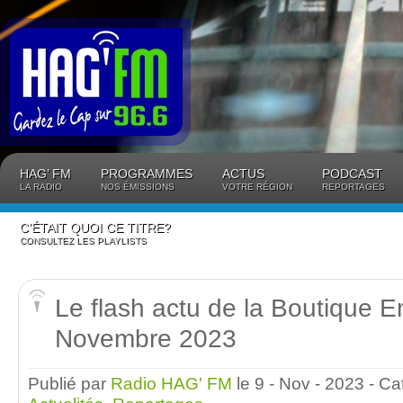
Panneau de gestion des cookies
HAG’ FM
PROGRAMMES
ACTUS
PODCAST
LA RADIO
NOS ÉMISSIONS
VOTRE RÉGION
REPORTAGES
C’ÉTAIT QUOI CE TITRE?
CONSULTEZ LES PLAYLISTS
Le flash actu de la Boutique 
Novembre 2023
Publié par
Radio HAG' FM
le 9 - Nov - 2023
- Ca