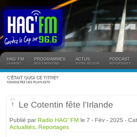
Panneau de gestion des cookies
HAG’ FM
PROGRAMMES
ACTUS
PODCAST
LA RADIO
NOS ÉMISSIONS
VOTRE RÉGION
REPORTAGES
C’ÉTAIT QUOI CE TITRE?
CONSULTEZ LES PLAYLISTS
Le Cotentin fête l’Irlande
Publié par
Radio HAG' FM
le 7 - Fév - 2025
- Ca
Actualités
,
Reportages