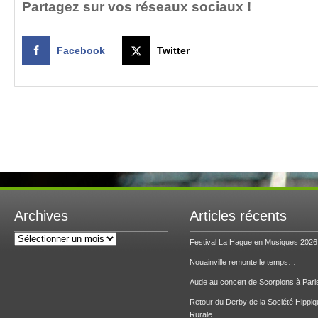
Partagez sur vos réseaux sociaux !
Facebook
Twitter
Archives
Articles récents
Archives
Festival La Hague en Musiques 2026
Nouainville remonte le temps…
Aude au concert de Scorpions à Pari
Retour du Derby de la Société Hippiq
Rurale