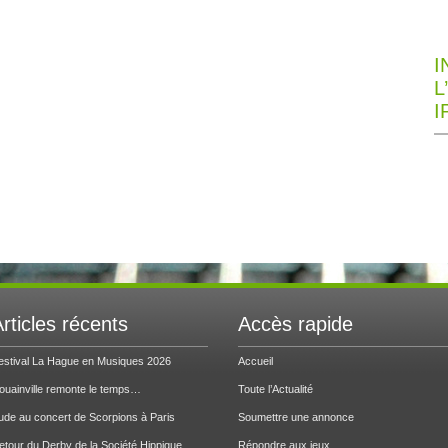
I
L
I
rticles récents
Accès rapide
estival La Hague en Musiques 2026
Accueil
ouainville remonte le temps…
Toute l’Actualité
ude au concert de Scorpions à Paris
Soumettre une annonce
etour du Derby de la Société Hippique
Répondre aux jeux