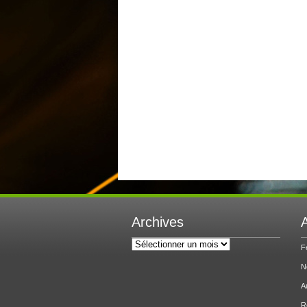
Archives
A
Archives
F
N
A
R