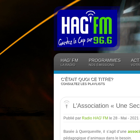
Panneau de gestion des cookies
HAG’ FM
PROGRAMMES
ACT
LA RADIO
NOS ÉMISSIONS
VOTR
C’ÉTAIT QUOI CE TITRE?
CONSULTEZ LES PLAYLISTS
L’Association « Une Se
Publié par
Radio HAG' FM
le 28 - Mai - 2021
Basée à Querqueville, il s’agit d’une
associ
pédagogique d’animaux dans le besoin.