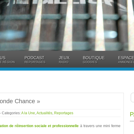
US
PODCAST
JEUX
BOUTIQUE
ESPACE
E RÉGION
REPORTAGES
RADIO
GOODIES
ANNONCE
conde Chance »
- Categories:
A la Une
,
Actualités
,
Reportages
P
ation de réinsertion sociale et professionnelle
à travers une mini ferme