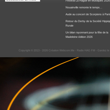
Festival La Hague en Musiques 2026
Nouainville remonte le temps…
Aude au concert de Scorpions à Pari
Retour du Derby de la Société Hippiq
Rurale
Un bilan rayonnant pour la fête de la
Madeleine édition 2026
Copyright © 2013 - 2026 Création Webcom.Me -
Radio HAG FM
- Gardez le