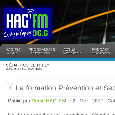
Panneau de gestion des cookies
HAG’ FM
PROGRAMMES
ACTUS
PODCAST
LA RADIO
NOS ÉMISSIONS
VOTRE RÉGION
REPORTAGES
C’ÉTAIT QUOI CE TITRE?
CONSULTEZ LES PLAYLISTS
La formation Prévention et Se
Publié par
Radio HAG' FM
le 2 - Mar - 2017
- Ca
Un de vos proches fait un malaise, s’étouffe