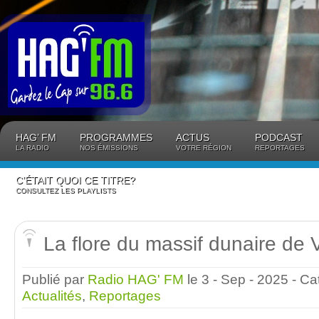
Panneau de gestion des cookies
HAG’ FM
PROGRAMMES
ACTUS
PODCAST
LA RADIO
NOS ÉMISSIONS
VOTRE RÉGION
REPORTAGES
C’ÉTAIT QUOI CE TITRE?
CONSULTEZ LES PLAYLISTS
La flore du massif dunaire de V
Publié par
Radio HAG' FM
le 3 - Sep - 2025
- Ca
Actualités
,
Reportages