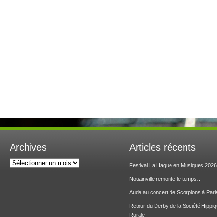
Archives
Articles récents
Archives
Festival La Hague en Musiques 2026
Nouainville remonte le temps…
Aude au concert de Scorpions à Pari
Retour du Derby de la Société Hippiq
Rurale