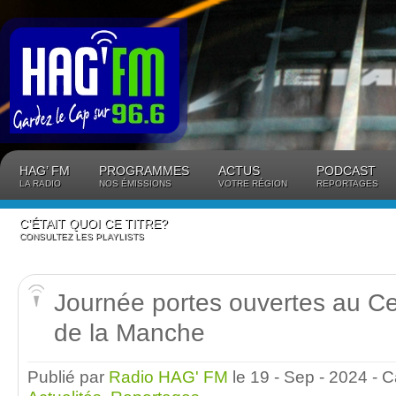
Panneau de gestion des cookies
HAG’ FM
PROGRAMMES
ACTUS
PODCAST
LA RADIO
NOS ÉMISSIONS
VOTRE RÉGION
REPORTAGES
C’ÉTAIT QUOI CE TITRE?
CONSULTEZ LES PLAYLISTS
Journée portes ouvertes au C
de la Manche
Publié par
Radio HAG' FM
le 19 - Sep - 2024
- C