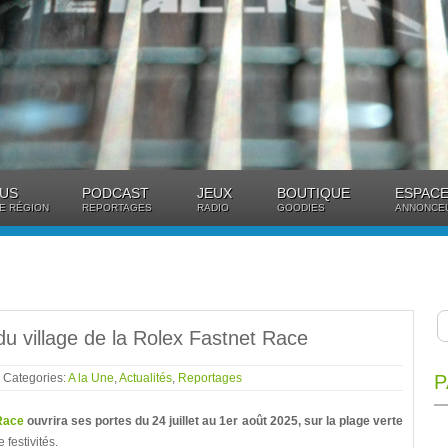
US
PODCAST
JEUX
BOUTIQUE
ESPACE
E RÉGION
REPORTAGES
RADIO
GOODIES
ANNONCE
du village de la Rolex Fastnet Race
- Categories:
A la Une
,
Actualités
,
Reportages
P
Race
ouvrira ses portes du 24 juillet au 1er août 2025, sur la plage verte
 festivités.