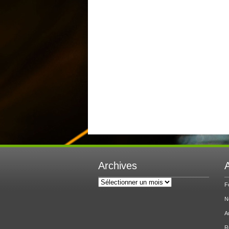
Archives
A
Archives
F
N
A
R