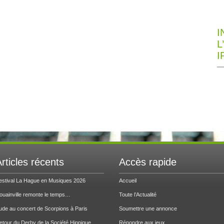
I
L
I
rticles récents
Accès rapide
estival La Hague en Musiques 2026
Accueil
ouainville remonte le temps…
Toute l’Actualité
ude au concert de Scorpions à Paris
Soumettre une annonce
etour du Derby de la Société Hippique
Répondre aux jeux