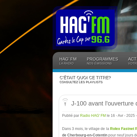
Panneau de gestion des cookies
HAG’ FM
PROGRAMMES
ACT
LA RADIO
NOS ÉMISSIONS
VOTR
C’ÉTAIT QUOI CE TITRE?
CONSULTEZ LES PLAYLISTS
J-100 avant l’ouverture 
Publié par
Radio HAG' FM
le 16 - Avr - 2025
Dans 3 mois, le village de la
Rolex Fastnet 
de Cherbourg-en-Cotentin
pour neuf jours de