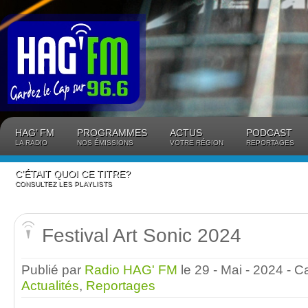
Panneau de gestion des cookies
HAG’ FM
PROGRAMMES
ACTUS
PODCAST
LA RADIO
NOS ÉMISSIONS
VOTRE RÉGION
REPORTAGES
C’ÉTAIT QUOI CE TITRE?
CONSULTEZ LES PLAYLISTS
Festival Art Sonic 2024
Publié par
Radio HAG' FM
le 29 - Mai - 2024
- C
Actualités
,
Reportages