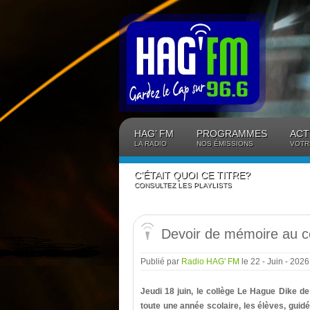
Panneau de gestion des cookies
HAG’ FM
PROGRAMMES
ACT
LA RADIO
NOS ÉMISSIONS
VOTR
C’ÉTAIT QUOI CE TITRE?
CONSULTEZ LES PLAYLISTS
Devoir de mémoire au 
Publié par
Radio HAG' FM
le 22 - Juin - 202
Jeudi 18 juin, le collège Le Hague Dike 
toute une année scolaire, les élèves, guid