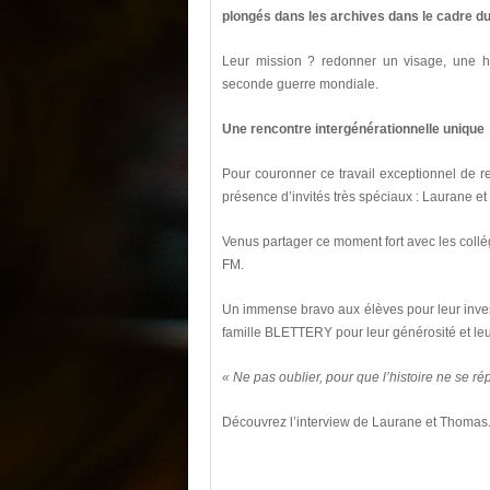
plongés dans les archives dans le cadre du
Leur mission ? redonner un visage, une hi
seconde guerre mondiale.
Une rencontre intergénérationnelle unique
Pour couronner ce travail exceptionnel de re
présence d’invités très spéciaux : Laurane e
Venus partager ce moment fort avec les collé
FM.
Un immense bravo aux élèves pour leur inves
famille BLETTERY pour leur générosité et le
« Ne pas oublier, pour que l’histoire ne se ré
Découvrez l’interview de Laurane et Thomas