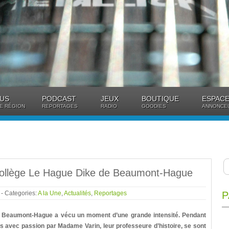
US
PODCAST
JEUX
BOUTIQUE
ESPACE
E RÉGION
REPORTAGES
RADIO
GOODIES
ANNONCE
collège Le Hague Dike de Beaumont-Hague
6
- Categories:
A la Une
,
Actualités
,
Reportages
P
de Beaumont-Hague a vécu un moment d’une grande intensité. Pendant
és avec passion par Madame Varin, leur professeure d’histoire, se sont