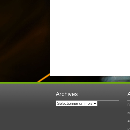
Archives
A
Archives
F
N
A
R