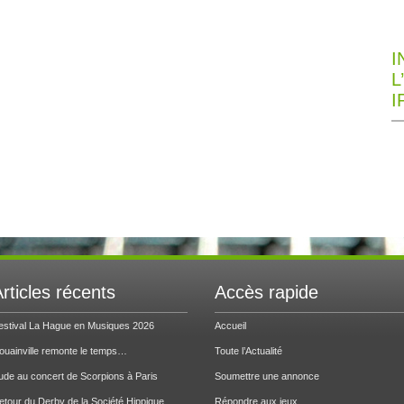
I
L
I
rticles récents
Accès rapide
estival La Hague en Musiques 2026
Accueil
ouainville remonte le temps…
Toute l’Actualité
ude au concert de Scorpions à Paris
Soumettre une annonce
etour du Derby de la Société Hippique
Répondre aux jeux