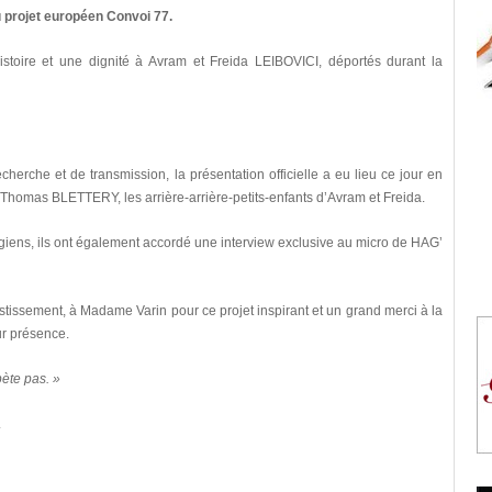
 projet européen Convoi 77.
stoire et une dignité à Avram et Freida LEIBOVICI, déportés durant la
cherche et de transmission, la présentation officielle a eu lieu ce jour en
t Thomas BLETTERY, les arrière-arrière-petits-enfants d’Avram et Freida.
giens, ils ont également accordé une interview exclusive au micro de HAG’
tissement, à Madame Varin pour ce projet inspirant et un grand merci à la
ur présence.
pète pas. »
.