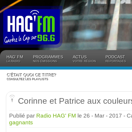
Panneau de gestion des cookies
HAG’ FM
PROGRAMMES
ACTUS
PODCAST
LA RADIO
NOS ÉMISSIONS
VOTRE RÉGION
REPORTAGES
C’ÉTAIT QUOI CE TITRE?
CONSULTEZ LES PLAYLISTS
Corinne et Patrice aux couleu
Publié par
Radio HAG' FM
le 26 - Mar - 2017
- C
gagnants