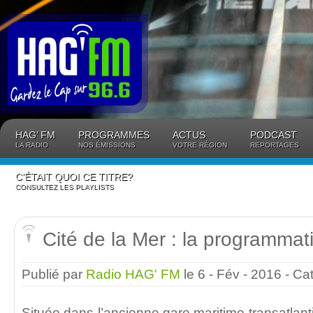
Panneau de gestion des cookies
HAG’ FM
PROGRAMMES
ACTUS
PODCAST
LA RADIO
NOS ÉMISSIONS
VOTRE RÉGION
REPORTAGES
C’ÉTAIT QUOI CE TITRE?
CONSULTEZ LES PLAYLISTS
Cité de la Mer : la programma
Publié par
Radio HAG' FM
le 6 - Fév - 2016
- Ca
Située dans l’ancienne gare maritime transatlan