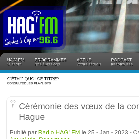
Panneau de gestion des cookies
HAG’ FM
PROGRAMMES
ACTUS
PODCAST
LA RADIO
NOS ÉMISSIONS
VOTRE RÉGION
REPORTAGES
C’ÉTAIT QUOI CE TITRE?
CONSULTEZ LES PLAYLISTS
Cérémonie des vœux de la c
Hague
Publié par
Radio HAG' FM
le 25 - Jan - 2023
- C