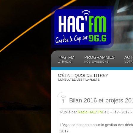
Panneau de gestion des cookies
HAG’ FM
PROGRAMMES
ACT
LA RADIO
NOS ÉMISSIONS
VOTR
C’ÉTAIT QUOI CE TITRE?
CONSULTEZ LES PLAYLISTS
Bilan 2016 et projets 2
Publié par
Radio HAG' FM
le 6 - Fév - 2017
-
L’Agence nationale pour la gestion des déche
2017.