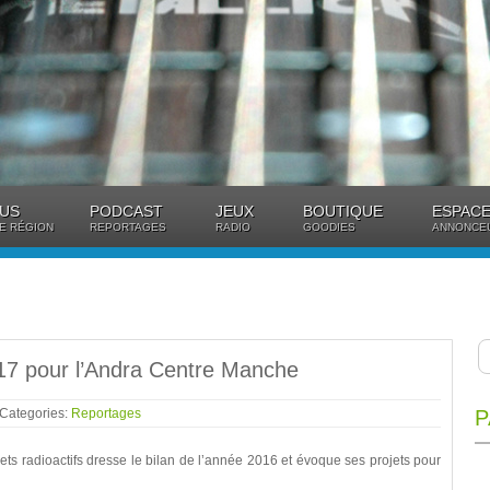
US
PODCAST
JEUX
BOUTIQUE
ESPACE
E RÉGION
REPORTAGES
RADIO
GOODIES
ANNONCE
017 pour l’Andra Centre Manche
 Categories:
Reportages
P
ts radioactifs dresse le bilan de l’année 2016 et évoque ses projets pour