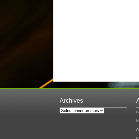
Archives
A
Archives
F
N
A
R