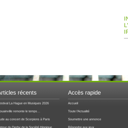
I
L
I
rticles récents
Accès rapide
estival La Hague en Musiques 2026
Accueil
ouainville remonte le temps…
Toute l’Actualité
ude au concert de Scorpions à Paris
Soumettre une annonce
etour du Derby de la Société Hippique
Répondre aux jeux