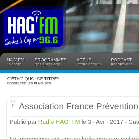
Panneau de gestion des cookies
HAG’ FM
PROGRAMMES
ACTUS
PODCAST
LA RADIO
NOS ÉMISSIONS
VOTRE RÉGION
REPORTAGES
C’ÉTAIT QUOI CE TITRE?
CONSULTEZ LES PLAYLISTS
Association France Prévention
Publié par
Radio HAG' FM
le 3 - Avr - 2017
- Cat
La tuberculose est une maladie grave et malgré 