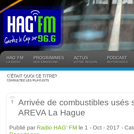
Panneau de gestion des cookies
HAG’ FM
PROGRAMMES
ACTUS
PODCAST
LA RADIO
NOS ÉMISSIONS
VOTRE RÉGION
REPORTAGES
C’ÉTAIT QUOI CE TITRE?
CONSULTEZ LES PLAYLISTS
Arrivée de combustibles usés s
AREVA La Hague
Publié par
Radio HAG' FM
le 1 - Oct - 2017
- Ca