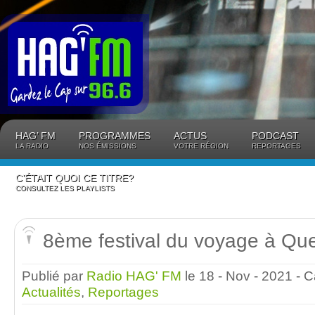
Panneau de gestion des cookies
HAG’ FM
PROGRAMMES
ACTUS
PODCAST
LA RADIO
NOS ÉMISSIONS
VOTRE RÉGION
REPORTAGES
C’ÉTAIT QUOI CE TITRE?
CONSULTEZ LES PLAYLISTS
8ème festival du voyage à Qu
Publié par
Radio HAG' FM
le 18 - Nov - 2021
- C
Actualités
,
Reportages