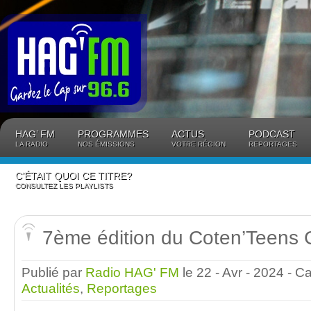
Panneau de gestion des cookies
HAG’ FM
PROGRAMMES
ACTUS
PODCAST
LA RADIO
NOS ÉMISSIONS
VOTRE RÉGION
REPORTAGES
C’ÉTAIT QUOI CE TITRE?
CONSULTEZ LES PLAYLISTS
7ème édition du Coten’Teens 
Publié par
Radio HAG' FM
le 22 - Avr - 2024
- C
Actualités
,
Reportages