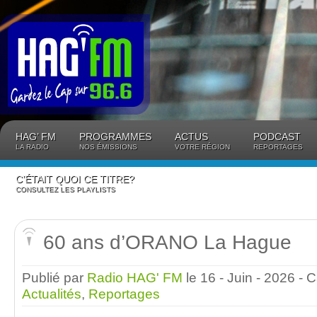
Panneau de gestion des cookies
HAG’ FM
PROGRAMMES
ACTUS
PODCAST
LA RADIO
NOS ÉMISSIONS
VOTRE RÉGION
REPORTAGES
C’ÉTAIT QUOI CE TITRE?
CONSULTEZ LES PLAYLISTS
60 ans d’ORANO La Hague
Publié par
Radio HAG' FM
le 16 - Juin - 2026
- 
Actualités
,
Reportages