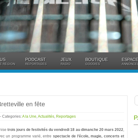
US
PODCAST
JEUX
BOUTIQUE
ESPACE
E RÉGION
REPORTAGES
RADIO
GOODIES
ANNONCE
Bretteville en fête
- Categories:
A la Une
,
Actualités
,
Reportages
P
nise
trois jours de festivités du vendredi 18 au dimanche 20 mars 2022
,
vec un programme varié, entre
spectacle de l’école, magie, concerts et