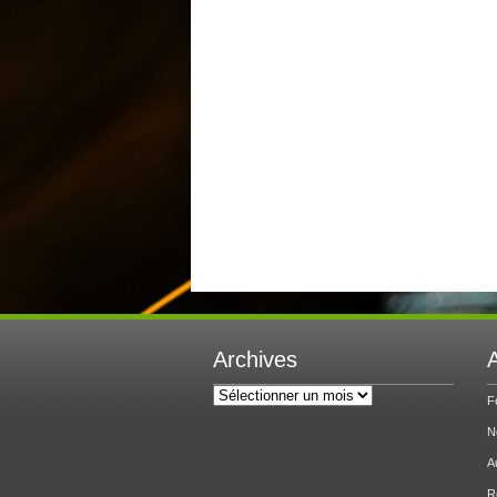
Archives
A
Archives
F
N
A
R