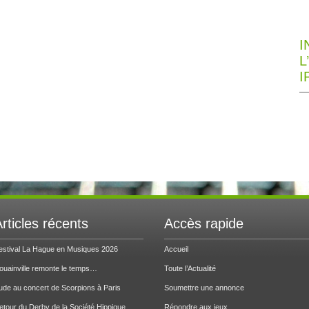
I
L
I
rticles récents
Accès rapide
estival La Hague en Musiques 2026
Accueil
ouainville remonte le temps…
Toute l’Actualité
ude au concert de Scorpions à Paris
Soumettre une annonce
etour du Derby de la Société Hippique
Répondre aux jeux