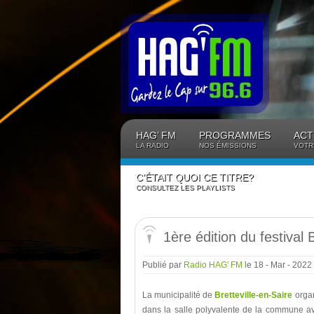
Panneau de gestion des cookies
HAG’ FM
PROGRAMMES
ACT
LA RADIO
NOS ÉMISSIONS
VOTR
C’ÉTAIT QUOI CE TITRE?
CONSULTEZ LES PLAYLISTS
1ère édition du festival 
Publié par
Radio HAG' FM
le 18 - Mar - 2022
La municipalité de
Bretteville-en-Saire
orga
dans la salle polyvalente de la commune a