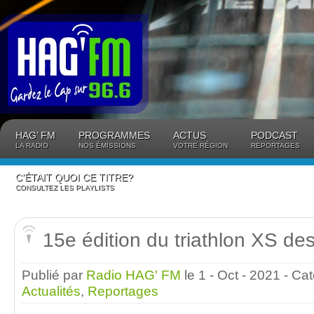
Panneau de gestion des cookies
HAG’ FM
PROGRAMMES
ACTUS
PODCAST
LA RADIO
NOS ÉMISSIONS
VOTRE RÉGION
REPORTAGES
C’ÉTAIT QUOI CE TITRE?
CONSULTEZ LES PLAYLISTS
15e édition du triathlon XS de
Publié par
Radio HAG' FM
le 1 - Oct - 2021
- Ca
Actualités
,
Reportages